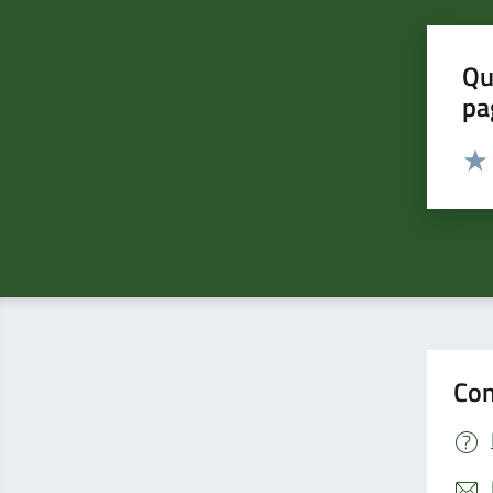
Qu
pa
Valut
Valu
Con