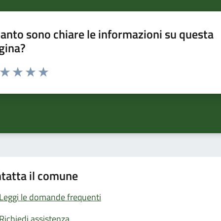
anto sono chiare le informazioni su questa
gina?
a da 1 a 5 stelle la pagina
ta 1 stelle su 5
Valuta 2 stelle su 5
Valuta 3 stelle su 5
Valuta 4 stelle su 5
Valuta 5 stelle su 5
tatta il comune
Leggi le domande frequenti
Richiedi assistenza