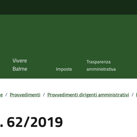
Vivere
Trasparenza
Balme
Imposte
amministrativa
te
/
Provvedimenti
/
Provvedimenti dirigenti amministrativi
/
. 62/2019