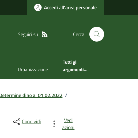
Accedi all'area personale
Seguici su
Cerca
Tutti gli
Urbanizzazione
argomenti...
Determine dino al 01.02.2022
/
Vedi
Condividi
azioni