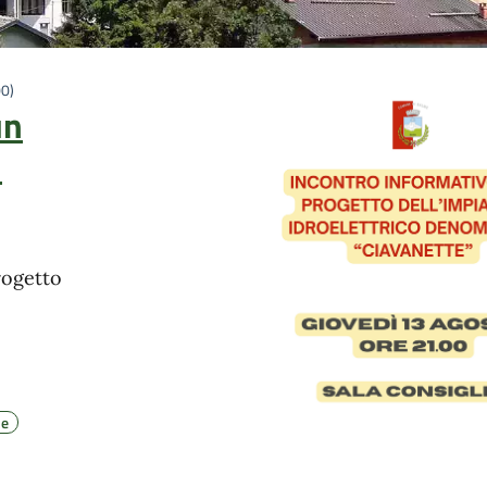
0)
un
l
rogetto
le