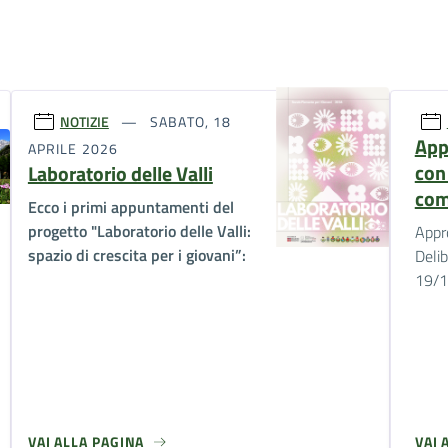
NOTIZIE
SABATO, 18
App
APRILE 2026
con
Laboratorio delle Valli
com
Ecco i primi appuntamenti del
progetto "Laboratorio delle Valli:
Appr
spazio di crescita per i giovani”:
Delib
19/
VAI ALLA PAGINA
VAI 