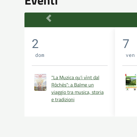
Eventi
2
7
dom
ven
"La Muzica qu'i vìnt dal
Ròchës": a Balme un
viaggio tra musica, storia
e tradizioni