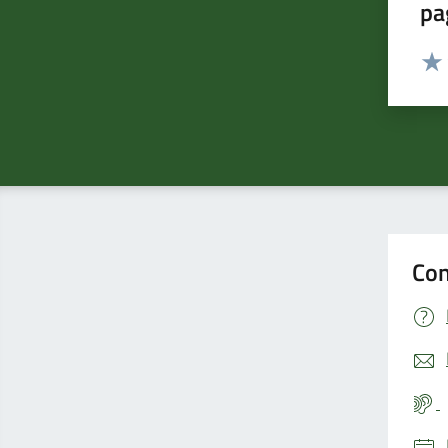
pa
Valut
Valu
Con