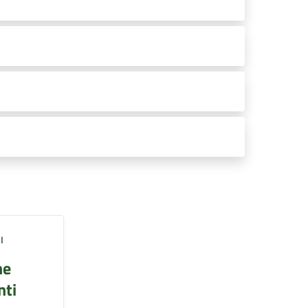
I
ne
ti