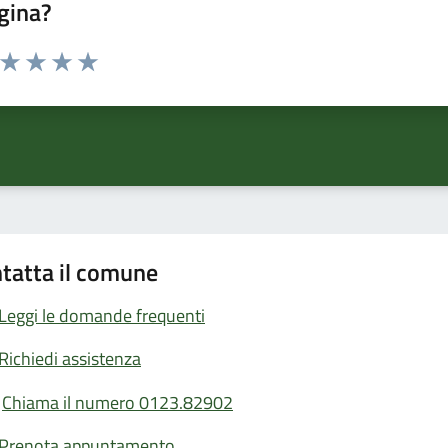
gina?
a da 1 a 5 stelle la pagina
ta 1 stelle su 5
Valuta 2 stelle su 5
Valuta 3 stelle su 5
Valuta 4 stelle su 5
Valuta 5 stelle su 5
tatta il comune
Leggi le domande frequenti
Richiedi assistenza
Chiama il numero 0123.82902
Prenota appuntamento