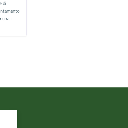
e di
untamento
omunali.