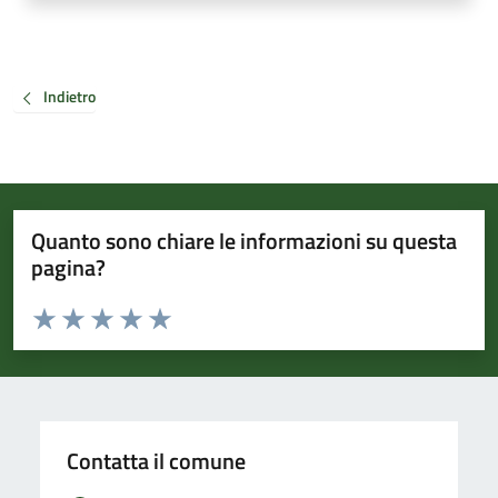
Indietro
Quanto sono chiare le informazioni su questa
pagina?
Valuta da 1 a 5 stelle la pagina
Valuta 1 stelle su 5
Valuta 2 stelle su 5
Valuta 3 stelle su 5
Valuta 4 stelle su 5
Valuta 5 stelle su 5
Contatta il comune