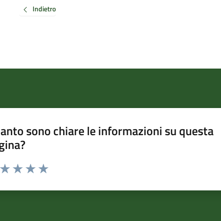
Indietro
anto sono chiare le informazioni su questa
gina?
a da 1 a 5 stelle la pagina
ta 1 stelle su 5
Valuta 2 stelle su 5
Valuta 3 stelle su 5
Valuta 4 stelle su 5
Valuta 5 stelle su 5