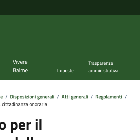
Vivere
Trasparenza
Balme
Imposte
amministrativa
te
/
Disposizioni generali
/
Atti generali
/
Regolamenti
/
 cittadinanza onoraria
 per il