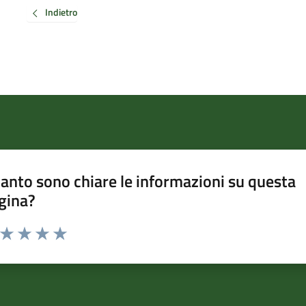
Indietro
anto sono chiare le informazioni su questa
gina?
a da 1 a 5 stelle la pagina
ta 1 stelle su 5
Valuta 2 stelle su 5
Valuta 3 stelle su 5
Valuta 4 stelle su 5
Valuta 5 stelle su 5