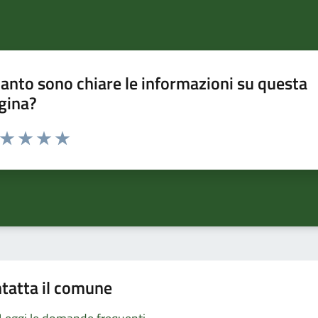
anto sono chiare le informazioni su questa
gina?
a da 1 a 5 stelle la pagina
ta 1 stelle su 5
Valuta 2 stelle su 5
Valuta 3 stelle su 5
Valuta 4 stelle su 5
Valuta 5 stelle su 5
tatta il comune