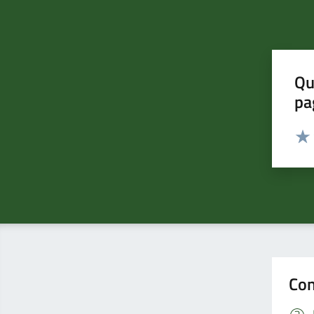
Qu
pa
Valut
Valu
Con