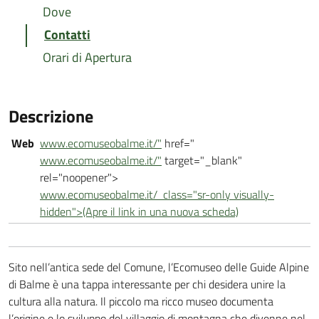
Dove
Contatti
Orari di Apertura
Descrizione
Web
www.ecomuseobalme.it/"
href="
www.ecomuseobalme.it/"
target="_blank"
rel="noopener">
www.ecomuseobalme.it/
class="sr-only visually-
hidden">(Apre il link in una nuova scheda)
Sito nell’antica sede del Comune, l’Ecomuseo delle Guide Alpine
di Balme è una tappa interessante per chi desidera unire la
cultura alla natura. Il piccolo ma ricco museo documenta
l’origine e lo sviluppo del villaggio di montagna che divenne nel