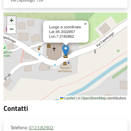
Via Capoluogo, 139
+
×
Luogo a coordinate
−
Lat:45.3022857
Lon:7.2182862
Leaflet
|
©
OpenStreetMap
contributors
Contatti
Telefono:
0123.82902