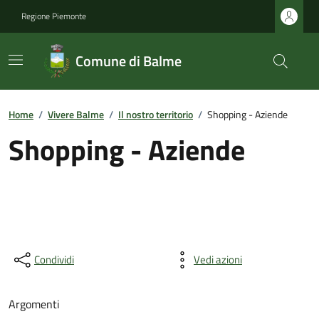
Regione Piemonte
Comune di Balme
Home
/
Vivere Balme
/
Il nostro territorio
/
Shopping - Aziende
Shopping - Aziende
Condividi
Vedi azioni
Argomenti